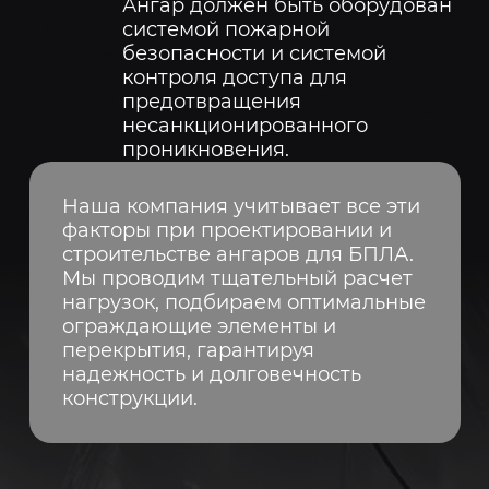
Ангар должен быть оборудован
системой пожарной
безопасности и системой
контроля доступа для
предотвращения
несанкционированного
проникновения.
Наша компания учитывает все эти
факторы при проектировании и
строительстве ангаров для БПЛА.
Мы проводим тщательный расчет
нагрузок, подбираем оптимальные
ограждающие элементы и
перекрытия, гарантируя
надежность и долговечность
конструкции.