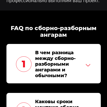
профессионально выполним ваш проект.
FAQ по сборно-разборным
ангарам
В чем разница
между сборно-
разборными
ангарами и
обычными?
Сборно-разборные
ангары легко
устанавливаются и
Каковы сроки
разбираются, что