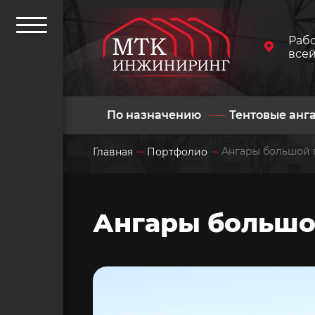
Раб
все
По назначению
Тентовые анг
Ангары большой
Главная
Портфолио
Ангары больш