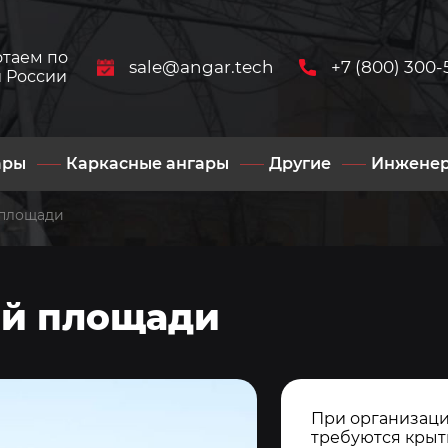
отаем по
sale@angar.tech
+7 (800) 300-
й России
ары
Каркасные ангары
Другие
Инжене
 площади
ой площади
При организаци
требуются кры