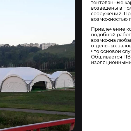
тентованные ка
возведены в пол
сооружений. Пр
возможностью 
Привлечение ко
подобной работе
возможна любая
отдельных залов
что основой сл
Обшивается ПВ
изоляционными