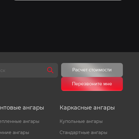
Расчет стоимости
Перезвоните мне
ентовые ангары
Каркасные ангары
епленные ангары
Купольные ангары
мние ангары
Стандартные ангары