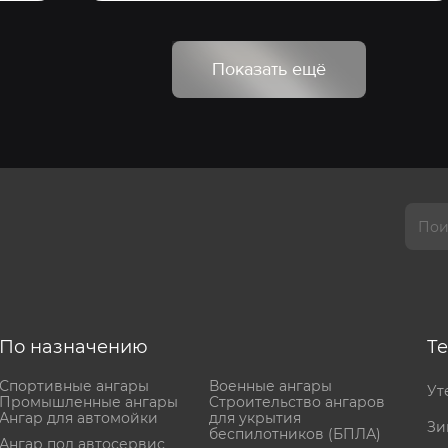
Показать ещё
По назначению
Т
Спортивные ангары
Военные ангары
Ут
Промышленные ангары
Cтроительство ангаров
Ангар для автомойки
для укрытия
Зи
беспилотников (БПЛА)
Ангар под автосервис