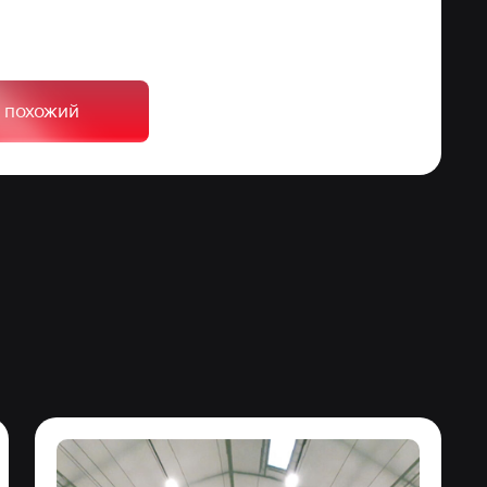
ь похожий
ы