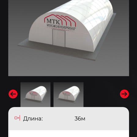
Длина:
36м